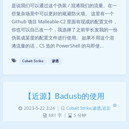
是说我们可以通过这个伪装 / 混淆我们的流量。在一
些复杂场景中可以更好的规避防火墙。 这里有一个
Github 项目 Malleable-C2 里面有现成的配置文件，
你也可以自己改一个，我选择了之前学长发我的一份
夜间模式
伪装成某度的配置文件进行使用。 如果不用这个混
淆流量的话，CS 造的 PowerShell 的马即使…
Sans Serif
Serif
Cobalt Strike
渗透
浅阴影
深阴影
关闭
日落
暗化
灰度
【近源】Badusb的使用
2023-5-22 3:24
|
Cobalt Strike
,
渗透
,
近源
681 字
|
5 分钟