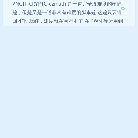
VNCTF-CRYPTO-ezmath 是一道完全没难度的密码
题，但是又是一道非常有难度的脚本题 这题只要返
回 4*N 就好，难度就在写脚本了 在 PWN 等运用到
nc 的题目中，Sha256 是最好的防止扫端口的计算
方法。 由于 Sha256 不可逆，我们只好通过暴力或
者撞库的方式找出所有解 但是这题又使用的是
Sha256 (????+XXXXXXXXXXXX) 这样的方式，所以只
好选择暴力了 再配合上 pwntools，发就完事了 ...
CRYPTO
SHA256
脚本
© 2017-2025 Powered by HydrogenE7 |
粤ICP备
2021085406号
|
Sponsored by
DKDUN
Theme
Argon