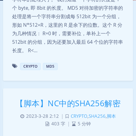
个 byte, 即 8bit 的长度。 MD5 对待加密的字符串的
处理是将一个字符串分割成每 512bit 为一个分组，
形如 N*512+R，这里的 R 是余下的位数。这个 R 分
为几种情况： R=0 时，需要补位，单补上一个
512bit 的分组，因为还要加入最后 64 个位的字符串
长度。 R<…
CRYPTO
MD5
夜间模式
Sans Serif
Serif
【脚本】NC中的SHA256解密
浅阴影
深阴影
2023-3-28 2:12
|
CRYPTO
,
SHA256
,
脚本
关闭
日落
暗化
灰度
403 字
|
5 分钟