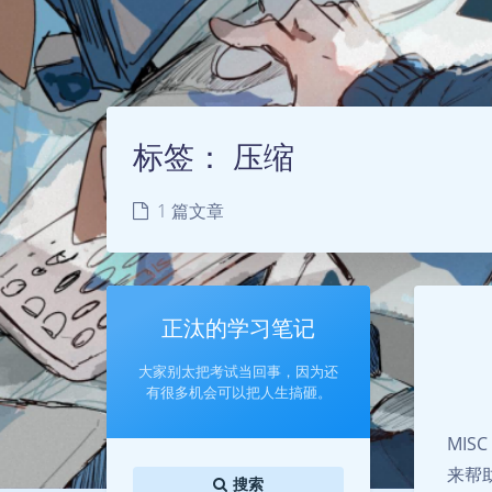
标签：
压缩
1 篇文章
正汰的学习笔记
大家别太把考试当回事，因为还
有很多机会可以把人生搞砸。
MIS
来帮
搜索