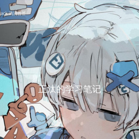
ktack 滴滴答答
正汰的学习笔记