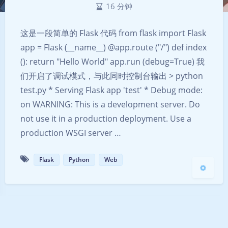
16 分钟
这是一段简单的 Flask 代码 from flask import Flask
app = Flask (__name__) @app.route ("/") def index
夜间模式
(): return "Hello World" app.run (debug=True) 我
Sans Serif
Serif
们开启了调试模式，与此同时控制台输出 > python
test.py * Serving Flask app 'test' * Debug mode:
浅阴影
深阴影
on WARNING: This is a development server. Do
not use it in a production deployment. Use a
关闭
日落
暗化
灰度
production WSGI server …
Flask
Python
Web
© 2017-2025 Powered by HydrogenE7 |
粤ICP备